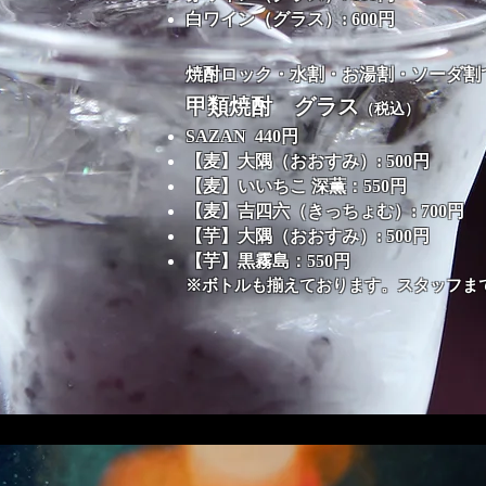
白ワイン（グラス）: 600円
焼酎
ロック・水割・お湯割・ソーダ
甲類焼酎 グラス
（税込）
SAZAN 440円
【麦】大隅（おおすみ）: 500円
【麦】いいちこ 深薫
：
550円
【麦】吉四六（きっちょむ）: 700円
【芋】大隅（おおすみ）: 500円
【芋】黒霧島
：
550円
※ボトルも揃えております。スタッフ