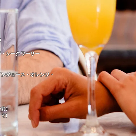
）
ジ・シークワーサー
インジュース・オレンジ・
5分前）
まで）