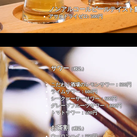
ノンアルコールビールテイスト
アサヒドライゼロ: 500円
サワー
（税込）
こだわり酒場のレモンサワー：600円
ライムサワー：600円
シークァーサーサワー：600円
グレープフルーツサワー：600円
トマトサワー：600円
お茶割
（税込）
ウーロンハイ：550円