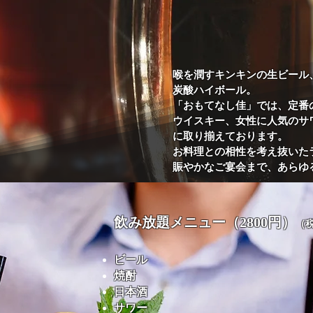
喉を潤すキンキンの生ビール
炭酸ハイボール。
「おもてなし佳」では、定番
ウイスキー、女性に人気のサ
に取り揃えております。
お料理との相性を考え抜いた
賑やかなご宴会まで、あらゆ
飲み放題メニュー（2800円）
（
ビール
焼酎
日本酒
サワー