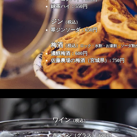
緑茶ハイ：550円
ジン
（税込）
翠ジンソーダ：650円
梅酒
（税込）
ロック・水割・お湯割・ソーダ割
濃醇梅酒：600円
佐藤農場の梅酒（宮城県）: 750円
ワイン
（税込）
赤ワイン（グラス）: 600円