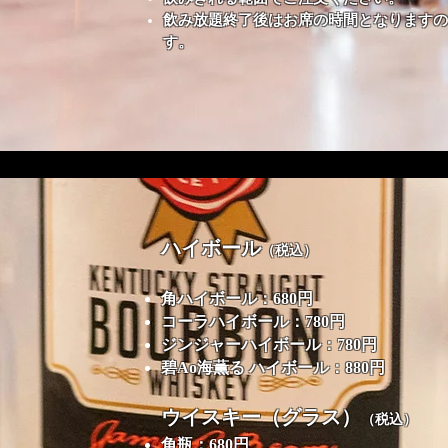
飲み放題終了後はお席の時間となりますの
す。
ハイボール
（税込）
角ハイボール：680円
コーラハイボール：780円
ジンジャーハイボール：780円
碧Ao海薫る ハイボール：880円
ウイスキー（グラス）
（税込）
角瓶：680円