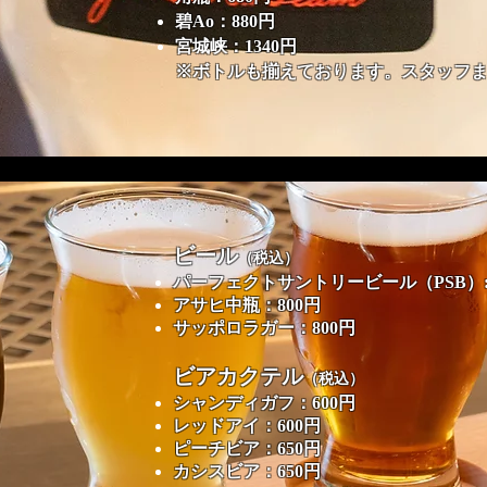
碧Ao：880円
宮城峡：1340円
※ボトルも揃えております。スタッフ
ビール
（税込）
パーフェクトサントリービール（PSB）: 
アサヒ中瓶
：
800円
サッポロラガー
：
800円
ビアカクテル
（税込）
シャンディガフ
：
600円
レッドアイ
：
600円
ピーチビア
：
650円
カシスビア
：
650円