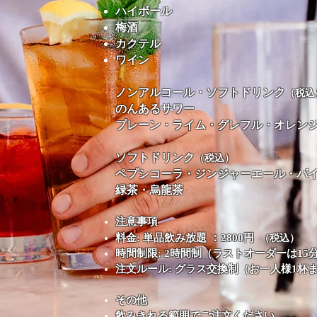
ハイボール
梅酒
カクテル
ワイン
ノンアルコール・ソフトドリンク
（税込
のんあるサワー
プレーン・ライム・グレフル・オレン
ソフトドリンク
（税込）
ペプシコーラ・ジンジャーエール・パ
緑茶・烏龍茶
注意事項
：
料金: 単品飲み放題
2800円
（税込）
時間制限: 2時間制（ラストオーダーは1
注文ルール: グラス交換制（お一人様1杯
その他
飲みきれる範囲でご注文ください。